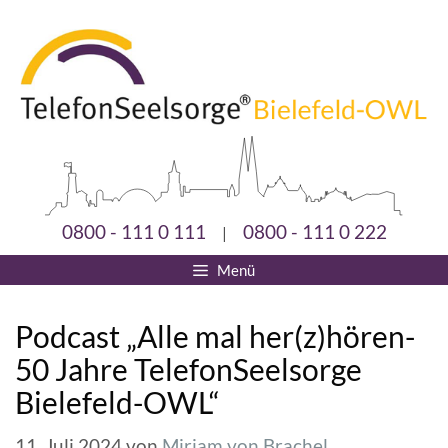
0800 - 111 0 111
0800 - 111 0 222
|
Menü
Podcast „Alle mal her(z)hören-
50 Jahre TelefonSeelsorge
Bielefeld-OWL“
11. Juli 2024
von
Miriam von Brachel