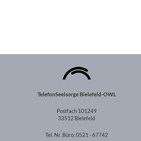
TelefonSeelsorge Bielefeld-OWL
Postfach 101249
33512 Bielefeld
Tel. Nr. Büro: 0521 - 67742